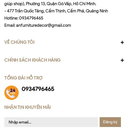
giúp shop), Phường 13, Quận Gò Vấp, Hồ Chí Minh.
- 477 Trần Quốc Tảng, Cẩm Thịnh, Cẩm Phả, Quảng Ninh
Hotline:
0934796465
Email:
anfurnituredecor@gmail.com
VỀ CHÚNG TÔI
CHÍNH SÁCH KHÁCH HÀNG
TỔNG ĐÀI HỖ TRỢ
0934796465
NHẬN TIN KHUYẾN MÃI
Đăng ký