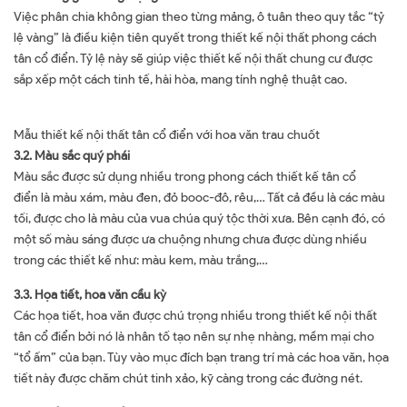
Việc phân chia không gian theo từng mảng, ô tuân theo quy tắc “tỷ
lệ vàng” là điều kiện tiên quyết trong thiết kế nội thất phong cách
tân cổ điển. Tỷ lệ này sẽ giúp việc thiết kế nội thất chung cư được
sắp xếp một cách tinh tế, hài hòa, mang tính nghệ thuật cao.
Mẫu thiết kế nội thất tân cổ điển với hoa văn trau chuốt
3.2. Màu sắc quý phái
Màu sắc được sử dụng nhiều trong phong cách thiết kế tân cổ
điển là màu xám, màu đen, đỏ booc-đô, rêu,… Tất cả đều là các màu
tối, được cho là màu của vua chúa quý tộc thời xưa. Bên cạnh đó, có
một số màu sáng được ưa chuộng nhưng chưa được dùng nhiều
trong các thiết kế như: màu kem, màu trắng,…
3.3. Họa tiết, hoa văn cầu kỳ
Các họa tiết, hoa văn được chú trọng nhiều trong thiết kế nội thất
tân cổ điển bởi nó là nhân tố tạo nên sự nhẹ nhàng, mềm mại cho
“tổ ấm” của bạn. Tùy vào mục đích bạn trang trí mà các hoa văn, họa
tiết này được chăm chút tinh xảo, kỹ càng trong các đường nét.