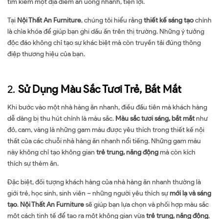
tìm kiếm một địa điểm ăn uống nhanh, tiện lợi.
Tại
Nội Thất An Furniture
, chúng tôi hiểu rằng
thiết kế sáng tạo
chính
là chìa khóa để giúp bạn ghi dấu ấn trên thị trường. Những ý tưởng
độc đáo không chỉ tạo sự khác biệt mà còn truyền tải đúng thông
điệp thương hiệu của bạn.
2.
Sử Dụng Màu Sắc Tươi Trẻ, Bắt Mắt
Khi bước vào một nhà hàng ăn nhanh, điều đầu tiên mà khách hàng
dễ dàng bị thu hút chính là màu sắc.
Màu sắc tươi sáng, bắt mắt
như
đỏ, cam, vàng là những gam màu được yêu thích trong thiết kế nội
thất của các chuỗi nhà hàng ăn nhanh nổi tiếng. Những gam màu
này không chỉ tạo không gian
trẻ trung, năng động
mà còn kích
thích sự thèm ăn.
Đặc biệt, đối tượng khách hàng của nhà hàng ăn nhanh thường là
giới trẻ, học sinh, sinh viên – những người yêu thích sự
mới lạ và sáng
tạo
.
Nội Thất An Furniture
sẽ giúp bạn lựa chọn và phối hợp màu sắc
một cách tinh tế để tạo ra một không gian vừa
trẻ trung, năng động
,