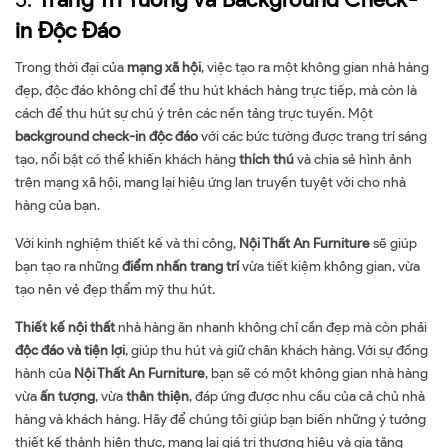
in Độc Đáo
Trong thời đại của
mạng xã hội
, việc tạo ra một không gian nhà hàng
đẹp, độc đáo không chỉ để thu hút khách hàng trực tiếp, mà còn là
cách để thu hút sự chú ý trên các nền tảng trực tuyến. Một
background check-in độc đáo
với các bức tường được trang trí sáng
tạo, nổi bật có thể khiến khách hàng
thích thú
và chia sẻ hình ảnh
trên mạng xã hội, mang lại hiệu ứng lan truyền tuyệt vời cho nhà
hàng của bạn.
Với kinh nghiệm thiết kế và thi công,
Nội Thất An Furniture
sẽ giúp
bạn tạo ra những
điểm nhấn trang trí
vừa tiết kiệm không gian, vừa
tạo nên vẻ đẹp thẩm mỹ thu hút.
Thiết kế nội thất
nhà hàng ăn nhanh không chỉ cần đẹp mà còn phải
độc đáo và tiện lợi
, giúp thu hút và giữ chân khách hàng. Với sự đồng
hành của
Nội Thất An Furniture
, bạn sẽ có một không gian nhà hàng
vừa
ấn tượng
, vừa
thân thiện
, đáp ứng được nhu cầu của cả chủ nhà
hàng và khách hàng. Hãy để chúng tôi giúp bạn biến những ý tưởng
thiết kế thành hiện thực, mang lại giá trị thương hiệu và gia tăng