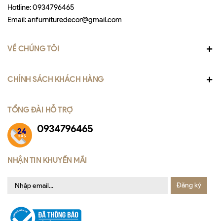
Hotline:
0934796465
Email:
anfurnituredecor@gmail.com
VỀ CHÚNG TÔI
CHÍNH SÁCH KHÁCH HÀNG
TỔNG ĐÀI HỖ TRỢ
0934796465
NHẬN TIN KHUYẾN MÃI
Đăng ký