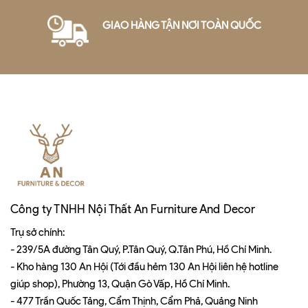
GIAO HÀNG TẬN NƠI TOÀN QUỐC
Công ty TNHH Nội Thất An Furniture And Decor
Trụ sở chính:
- 239/5A đường Tân Quý, P.Tân Quý, Q.Tân Phú, Hồ Chí Minh.
- Kho hàng 130 An Hội (Tới đầu hẻm 130 An Hội liên hệ hotline
giúp shop), Phường 13, Quận Gò Vấp, Hồ Chí Minh.
- 477 Trần Quốc Tảng, Cẩm Thịnh, Cẩm Phả, Quảng Ninh