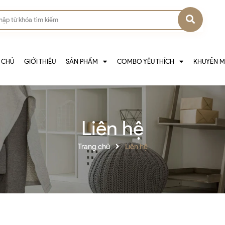
 CHỦ
GIỚI THIỆU
SẢN PHẨM
COMBO YÊU THÍCH
KHUYẾN M
Liên hệ
Trang chủ
Liên hệ