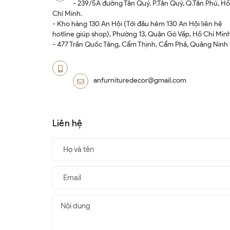
- 239/5A đường Tân Quý, P.Tân Quý, Q.Tân Phú, Hồ
Chí Minh.
- Kho hàng 130 An Hội (Tới đầu hẻm 130 An Hội liên hệ
hotline giúp shop), Phường 13, Quận Gò Vấp, Hồ Chí Minh
- 477 Trần Quốc Tảng, Cẩm Thịnh, Cẩm Phả, Quảng Ninh
anfurnituredecor@gmail.com
Liên hệ