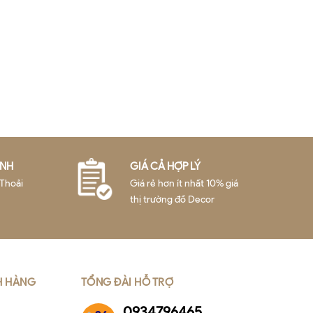
ÀNH
GIÁ CẢ HỢP LÝ
Thoải
Giá rẻ hơn ít nhất 10% giá
thị trường đồ Decor
H HÀNG
TỔNG ĐÀI HỖ TRỢ
0934796465