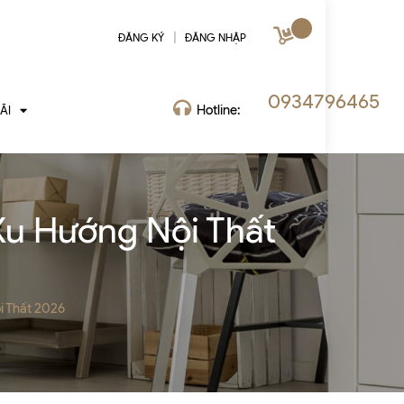
|
ĐĂNG KÝ
ĐĂNG NHẬP
0934796465
Hotline:
ÃI
Xu Hướng Nội Thất
i Thất 2026