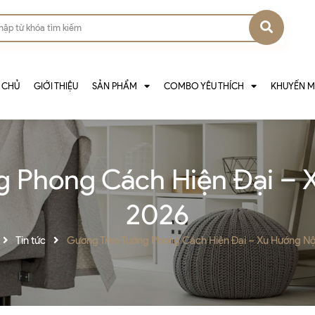
 CHỦ
GIỚI THIỆU
SẢN PHẨM
COMBO YÊU THÍCH
KHUYẾN M
 Phong Cách Hiện Đại – 
2026
Tin tức
Gương Treo Tường Phong Cách Hiện Đại – Xu Hướng Nộ