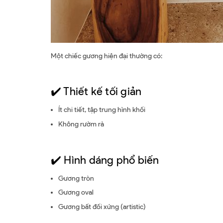
Một chiếc gương hiện đại thường có:
✔️ Thiết kế tối giản
Ít chi tiết, tập trung hình khối
Không rườm rà
✔️ Hình dáng phổ biến
Gương tròn
Gương oval
Gương bất đối xứng (artistic)