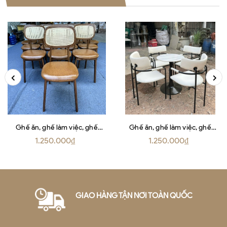
Ghế ăn, ghế làm việc, ghế
Ghế ăn, ghế làm việc, ghế
coffe Ponny tựa mây
bành Bancai
1.250.000₫
1.250.000₫
GIAO HÀNG TẬN NƠI TOÀN QUỐC